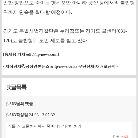
인한 방법으로 죽이는 행위뿐만 아니라 펫샵 등에서의 불법행
위까지 단속을 확대할 예정이다.
경기도 특별사법경찰단은 누리집또는 경기도 콜센터(031-
120)로 불법행위 도민 제보를 받고 있다.
[송세용 기자
edit@fp-news.com
]
<저작권자ⓒ공정언론뉴스 & fp-news.co.kr 무단전재-재배포금지>
댓글목록
jk863님의 댓글
jk863
작성일
24-03-13 07:32
개를 왜 고문해서까지 죽이냐! 적당히 해라
답변
삭제