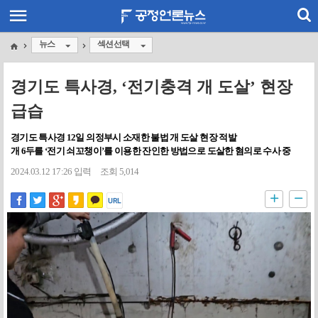
뉴스
섹션선택
경기도 특사경, ‘전기충격 개 도살’ 현장
급습
경기도 특사경 12일 의정부시 소재한 불법 개 도살 현장 적발
개 6두를 ‘전기 쇠꼬챙이’를 이용한 잔인한 방법으로 도살한 혐의로 수사 중
2024.03.12 17:26 입력
조회 5,014