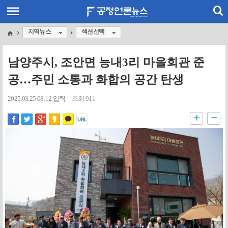
지역뉴스
섹션선택
남양주시, 조안면 능내3리 마을회관 준
공…주민 소통과 화합의 공간 탄생
2025.03.25 08:12 입력
조회 911