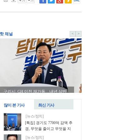
핫 채널
<
>
구리시, GH 이전 재가동…내년 상반
송석준 의원, ‘불가피한 폐업’
기 임시청사 근무 추진
인 재기 지원법 발의
많이 본 기사
최신 기사
[뉴스/정치]
[특집] 경기도 7700억 감액 추
경, 무엇을 줄이고 무엇을 지
킬 것인가
[뉴스/정치]