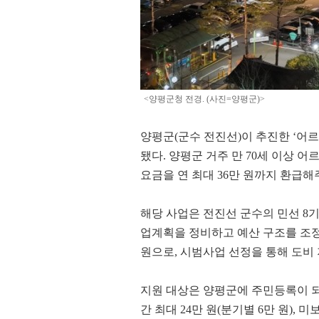
28.0℃
통영
29.5℃
목포
29.2℃
여수
28.8℃
흑산도
<양평군청 전경. (사진=양평군)>
28.9℃
완도
℃
고창
양평군(군수 전진선)이 추진한 ‘어
23.6℃
순천
됐다. 양평군 거주 만 70세 이상 
홍성(예)
요금을 연 최대 36만 원까지 환급해
26.9℃
25.9℃
29.3℃
제주
해당 사업은 전진선 군수의 민선 8기
28.1℃
고산
업계획을 정비하고 예산 구조를 조정
29.4℃
원으로, 시범사업 선정을 통해 도비 
성산
29.4℃
서귀포
지원 대상은 양평군에 주민등록이 되
25.6℃
진주
간 최대 24만 원(분기별 6만 원), 
27.7℃
강화