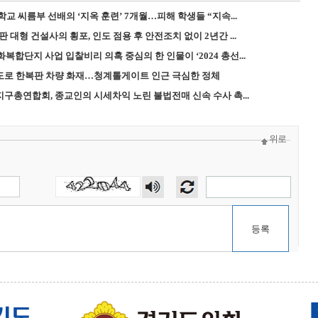
학교 씨름부 선배의 ‘지옥 훈련’ 7개월…피해 학생들 “지속...
 대형 건설사의 횡포, 인도 점용 후 안전조치 없이 2년간 ...
합단지 사업 입찰비리 의혹 중심의 한 인물이 ‘2024 총선...
속도로 한복판 차량 화재…청계톨게이트 인근 극심한 정체
지구총연합회, 종교인의 시세차익 노린 불법전매 신속 수사 촉...
위로
숫자
음성
듣기
등록