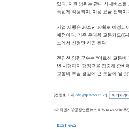
있다. 지원 범위는 관내 시내버스를 
27.8℃
양평
폭넓게 적용되며, 이용 요금 전액이
26.3℃
이천
25.4℃
인제
사업 시행은 2025년 10월로 예정
26.7℃
홍천
예정이다. 기존 우대용 교통카드(G-
23.0℃
태백
소에서 신청만 하면 된다.
24.8℃
정선군
전진선 양평군수는 “어르신 교통비 지
24.9℃
제천
년 시행까지 행정력을 집중해 준비
24.1℃
보은
교통비 부담 경감에 큰 도움이 될 것
25.8℃
천안
27.8℃
보령
25.9℃
부여
[전병호 기자
edit@fp-news.co.kr
]
이 기자의 
25.0℃
금산
<저작권자ⓒ공정언론뉴스 & fp-news.co.kr
27.2℃
27.4℃
부안
BEST 뉴스
24.2℃
임실