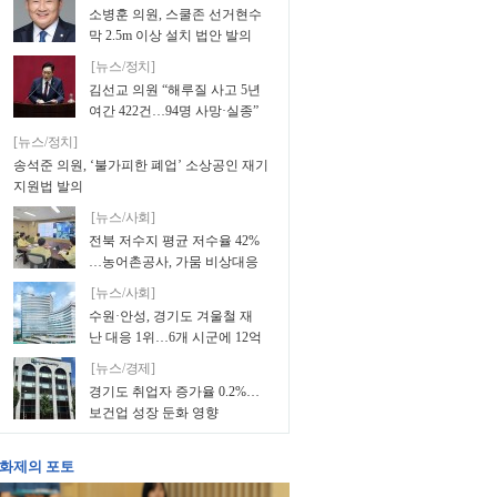
소병훈 의원, 스쿨존 선거현수
막 2.5m 이상 설치 법안 발의
[뉴스/정치]
김선교 의원 “해루질 사고 5년
여간 422건…94명 사망·실종”
[뉴스/정치]
송석준 의원, ‘불가피한 폐업’ 소상공인 재기
지원법 발의
[뉴스/사회]
전북 저수지 평균 저수율 42%
…농어촌공사, 가뭄 비상대응
[뉴스/사회]
수원·안성, 경기도 겨울철 재
난 대응 1위…6개 시군에 12억
원
[뉴스/경제]
경기도 취업자 증가율 0.2%…
보건업 성장 둔화 영향
화제의 포토