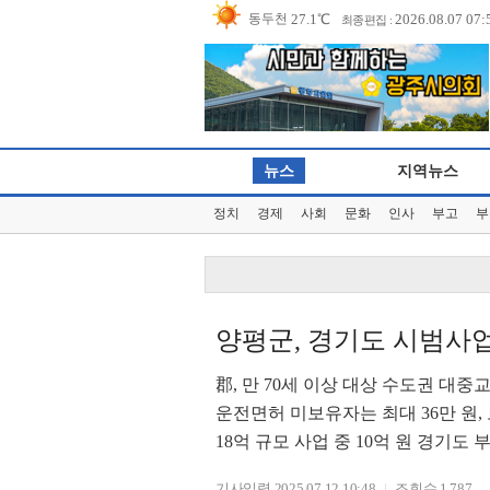
27.1℃
2026.08.07 07:
동두천
최종편집 :
25.9℃
파주
22.8℃
대관령
26.1℃
춘천
24.5℃
백령도
뉴스
지역뉴스
26.5℃
북강릉
정치
경제
사회
문화
인사
부고
부
27.1℃
강릉
26.5℃
동해
29.7℃
서울
29.5℃
인천
양평군, 경기도 시범사업
27.7℃
원주
27.3℃
울릉도
郡, 만 70세 이상 대상 수도권 대중교
운전면허 미보유자는 최대 36만 원,
30.0℃
수원
18억 규모 사업 중 10억 원 경기
26.4℃
영월
27.8℃
충주
기사입력 2025.07.12 10:48
조회수 1,787