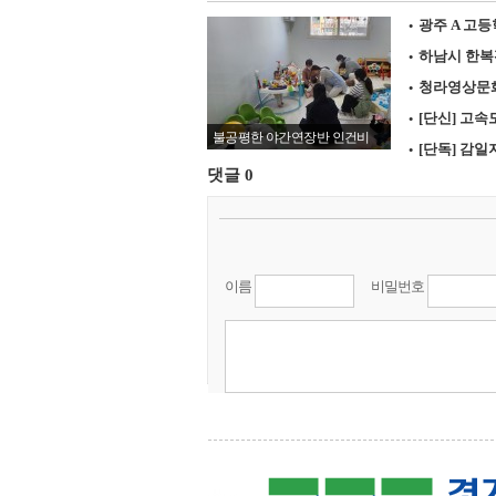
·
광주 A 고등
27.8℃
정읍
·
하남시 한복판
26.8℃
남원
·
청라영상문화복
22.4℃
장수
·
[단신] 고
26.3℃
고창군
불공평한 야간연장반 인건비
·
[단독] 감일
27.8℃
영광군
댓글
0
29.1℃
김해시
25.1℃
순창군
29.7℃
북창원
이름
비밀번호
새로고침
29.3℃
양산시
26.4℃
보성군
29.3℃
강진군
28.8℃
장흥
29.4℃
해남
28.8℃
고흥
25.9℃
의령군