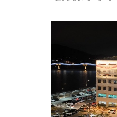
27.7℃
서산
25.3℃
울진
30.8℃
청주
29.0℃
대전
24.1℃
추풍령
26.2℃
안동
26.0℃
상주
27.4℃
포항
27.8℃
군산
27.2℃
대구
28.6℃
전주
26.6℃
울산
29.2℃
창원
29.7℃
광주
29.0℃
부산