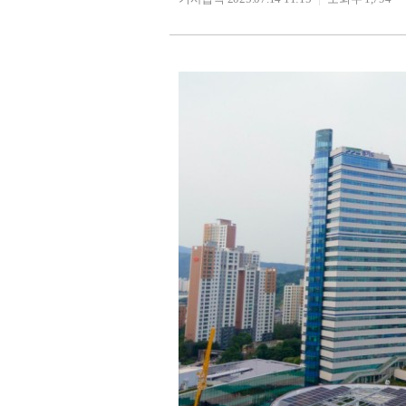
26.6℃
충주
27.4℃
서산
25.7℃
울진
30.0℃
청주
27.7℃
대전
23.6℃
추풍령
25.3℃
안동
25.2℃
상주
27.9℃
포항
27.9℃
군산
27.2℃
대구
27.0℃
전주
26.7℃
울산
28.5℃
창원
29.2℃
광주