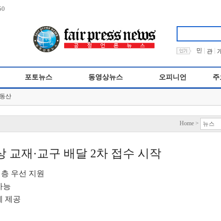
50
|
|
민
관
포토뉴스
동영상뉴스
오피니언
주
동산
Home >
상 교재·교구 배달 2차 접수 시작
계층 우선 지원
가능
께 제공