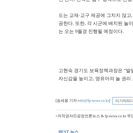
26.9℃
강화
28.3℃
양평
도는 교재·교구 제공에 그치지 않고
26.2℃
이천
공한다. 또한, 각 시군에 배치된 놀
24.3℃
인제
는 오는 9월경 진행될 예정이다.
26.2℃
홍천
22.2℃
태백
24.0℃
정선군
24.4℃
제천
고현숙 경기도 보육정책과장은 “발달
23.8℃
보은
자신감을 높이고, 영유아의 놀 권리
25.8℃
천안
28.0℃
보령
26.5℃
부여
[송세용 기자
edit@fp-news.co.kr
]
이 기자의 
24.3℃
금산
<저작권자ⓒ공정언론뉴스 & fp-news.co.kr
27.3℃
26.7℃
부안
BEST 뉴스