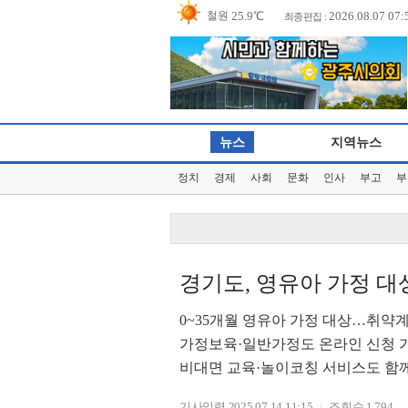
2026.08.07 07:
최종편집 :
26.8℃
동두천
24.5℃
파주
22.7℃
대관령
25.4℃
춘천
26.5℃
백령도
뉴스
지역뉴스
26.6℃
북강릉
정치
경제
사회
문화
인사
부고
부
27.1℃
강릉
26.6℃
동해
29.2℃
서울
30.1℃
인천
경기도, 영유아 가정 대
27.7℃
원주
0~35개월 영유아 가정 대상…취약
27.7℃
울릉도
가정보육·일반가정도 온라인 신청 
29.3℃
수원
비대면 교육·놀이코칭 서비스도 함
24.7℃
영월
기사입력 2025.07.14 11:15
조회수 1,794