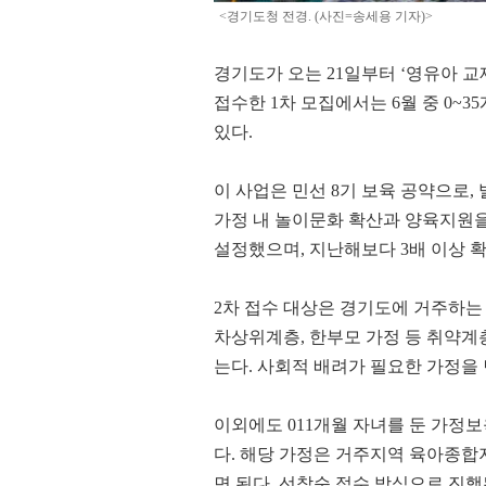
28.9℃
부산
<경기도청 전경. (사진=송세용 기자)>
28.4℃
통영
29.2℃
목포
경기도가 오는 21일부터 ‘영유아 교재
접수한 1차 모집에서는 6월 중 0~3
29.0℃
여수
있다.
28.2℃
흑산도
28.7℃
완도
이 사업은 민선 8기 보육 공약으로,
℃
고창
가정 내 놀이문화 확산과 양육지원을 
23.8℃
순천
설정했으며, 지난해보다 3배 이상 
홍성(예)
26.4℃
25.9℃
2차 접수 대상은 경기도에 거주하는 
28.9℃
제주
차상위계층, 한부모 가정 등 취약계
28.0℃
고산
는다. 사회적 배려가 필요한 가정을
29.1℃
성산
이외에도 011개월 자녀를 둔 가정보
29.0℃
서귀포
다. 해당 가정은 거주지역 육아종
24.7℃
진주
면 된다. 선착순 접수 방식으로 진행