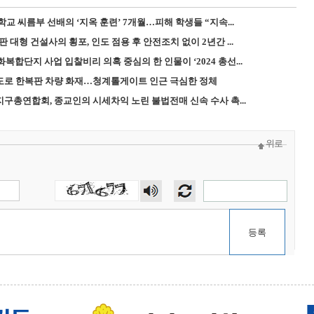
학교 씨름부 선배의 ‘지옥 훈련’ 7개월…피해 학생들 “지속...
 대형 건설사의 횡포, 인도 점용 후 안전조치 없이 2년간 ...
합단지 사업 입찰비리 의혹 중심의 한 인물이 ‘2024 총선...
속도로 한복판 차량 화재…청계톨게이트 인근 극심한 정체
지구총연합회, 종교인의 시세차익 노린 불법전매 신속 수사 촉...
위로
숫자
음성
듣기
등록