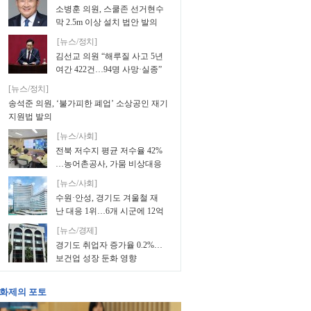
소병훈 의원, 스쿨존 선거현수
막 2.5m 이상 설치 법안 발의
[뉴스/정치]
김선교 의원 “해루질 사고 5년
여간 422건…94명 사망·실종”
[뉴스/정치]
송석준 의원, ‘불가피한 폐업’ 소상공인 재기
지원법 발의
[뉴스/사회]
전북 저수지 평균 저수율 42%
…농어촌공사, 가뭄 비상대응
[뉴스/사회]
수원·안성, 경기도 겨울철 재
난 대응 1위…6개 시군에 12억
원
[뉴스/경제]
경기도 취업자 증가율 0.2%…
보건업 성장 둔화 영향
화제의 포토