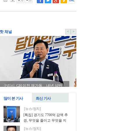
핫 채널
<
>
구리시, GH 이전 재가동…내년 상반
송석준 의원, ‘불가피한 폐업’
기 임시청사 근무 추진
인 재기 지원법 발의
많이 본 기사
최신 기사
[뉴스/정치]
[특집] 경기도 7700억 감액 추
경, 무엇을 줄이고 무엇을 지
킬 것인가
[뉴스/정치]