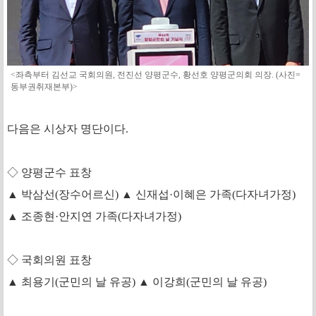
<좌측부터 김선교 국회의원, 전진선 양평군수, 황선호 양평군의회 의장. (사진=
동부권취재본부)>
다음은 시상자 명단이다.
◇ 양평군수 표창
▲ 박삼선(장수어르신) ▲ 신재섭·이혜은 가족(다자녀가정)
▲ 조종현·안지연 가족(다자녀가정)
◇ 국회의원 표창
▲ 최용기(군민의 날 유공) ▲ 이강희(군민의 날 유공)