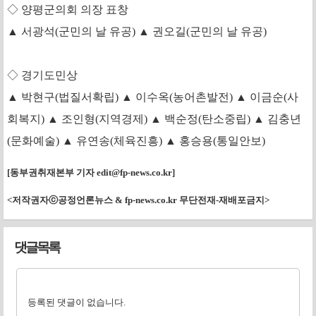
◇ 양평군의회 의장 표창
▲ 서광석(군민의 날 유공) ▲ 권오길(군민의 날 유공)
◇ 경기도민상
▲ 박현구(법질서확립) ▲ 이수옥(농어촌발전) ▲ 이금순(사
회복지) ▲ 조인형(지역경제)
▲ 백순정(탄소중립) ▲ 김충년
(문화예술) ▲ 유연송(체육진흥) ▲ 홍승용(통일안보)
[동부권취재본부 기자
edit@fp-news.co.kr
]
<저작권자ⓒ공정언론뉴스 & fp-news.co.kr 무단전재-재배포금지>
댓글목록
등록된 댓글이 없습니다.