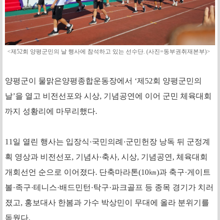
<제52회 양평군민의 날 행사에 참석하고 있는 선수단. (사진=동부권취재본부)>
양평군이 물맑은양평종합운동장에서 ‘제52회 양평군민의
날’을 열고 비전선포와 시상, 기념공연에 이어 군민 체육대회
까지 성황리에 마무리했다.
11일 열린 행사는 입장식·국민의례·군민헌장 낭독 뒤 군정계
획 영상과 비전선포, 기념사·축사, 시상, 기념공연, 체육대회
개회선언 순으로 이어졌다. 단축마라톤(10㎞)과 축구·게이트
볼·족구·테니스·배드민턴·탁구·파크골프 등 종목 경기가 치러
졌고, 홍보대사 한봄과 가수 박상민이 무대에 올라 분위기를
돋웠다.