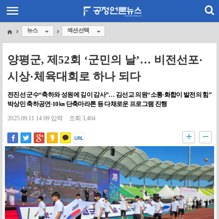
뉴스
섹션선택
양평군, 제52회 ‘군민의 날’… 비전선포·
시상·체육대회로 하나 되다
전진선 군수“축하와 성원에 깊이 감사”… 김선교 의원“소통·화합이 발전의 힘”
박상민 축하공연·10㎞ 단축마라톤 등 다채로운 프로그램 진행
2025.09.11 14:09 입력
조회 3,404