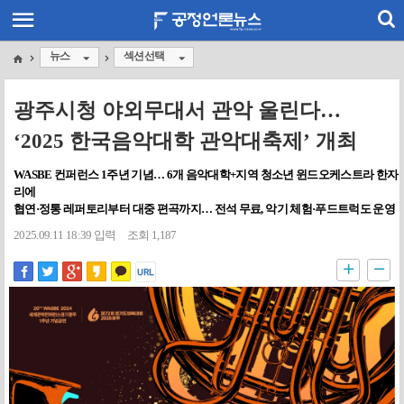
뉴스
섹션선택
광주시청 야외무대서 관악 울린다…
‘2025 한국음악대학 관악대축제’ 개최
WASBE 컨퍼런스 1주년 기념… 6개 음악대학+지역 청소년 윈드오케스트라 한자
리에
협연·정통 레퍼토리부터 대중 편곡까지… 전석 무료, 악기 체험·푸드트럭도 운영
2025.09.11 18:39 입력
조회 1,187