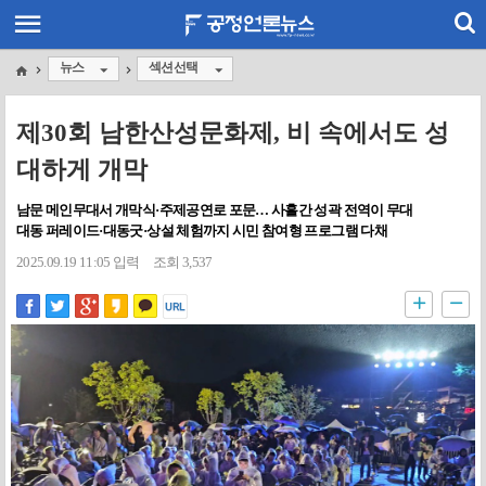
뉴스
섹션선택
제30회 남한산성문화제, 비 속에서도 성
대하게 개막
남문 메인무대서 개막식·주제공연로 포문… 사흘간 성곽 전역이 무대
대동 퍼레이드·대동굿·상설 체험까지 시민 참여형 프로그램 다채
2025.09.19 11:05 입력
조회 3,537