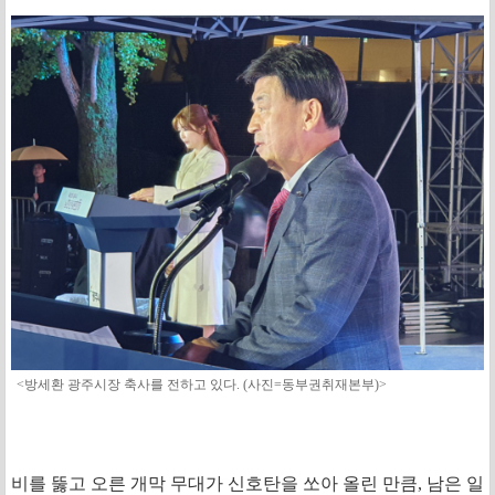
<방세환 광주시장 축사를 전하고 있다. (사진=동부권취재본부)>
비를 뚫고 오른 개막 무대가 신호탄을 쏘아 올린 만큼, 남은 일