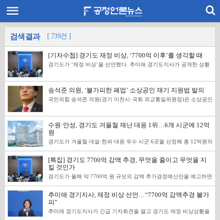
[ 739건 ]
검색결과
[기자수첩] 경기도 재정 비상, ‘7700억 이후’를 생각할 때
경기도가 ‘재정 비상’을 선언했다. 추미애 경기도지사가 공개한 상황
은 녹록지 않다. 7조원이 넘는 채무에 지난해 9430억원의 지방채를 발
행하고 각종 기금 약 5600억원까지 일반회계로 끌어다 썼다. 올해는
약 7700억원의 감액 추경도 준비하고 있다. 일부 민생·필수사업은 연
송석준 의원, ‘불가피한 폐업’ 소상공인 재기 지원법 발의
간 예산조차 온전히 확보하지 못했다. 더 무거운 것은 그다음이다. 추
지사는 기자회견에서 지방채를 더 발행하면 당장의 위기는 넘길 수 있
국민의힘 송석준 의원(경기 이천시·국회 외교통일위원장)은 소상공인
어도 결국 빚으로 시간을 사는 일시적 처방에 그칠 수 있다는 취지로
의 책임 없는 사유로 폐업할 경우 폐업지원금과 재창업·재취업 준비
재정 현실을 설명했다. 지금 필요한 것은 올해 숫자를 맞추는 데서 멈
기간의 최저생계비를 지원할 수 있도록 하는 ‘소상공인법’ 개정안을
추지 않고, 흔들린 정책을 추스르면서 몇 년 뒤 같은 비상이 되풀이되
대표발의했다. 5일 송 의원실에 따르면, 법률과 제도 변화로 불가피하
지 않을 구조를 찾는 일이다. 재정위기의 원인을 두고는 시각이 엇갈
수원·안성, 경기도 겨울철 재난 대응 1위…6개 시군에 12억
게 사업을 접은 소상공인이 철거비와 임차료, 대출금 등을 홀로 부담
린다. 국민의힘은 전임 도정의 현금성 정책과 기금·지방채 활용을 지
하는 제도적 공백을 보완하기 위해 마련됐다. 현행법에는 소상공인이
원
적하고, 추 지사는 취득세 의존도가 높은 세입구조와 중앙·지방 간 재
자신의 잘못이 아닌 사유로 폐업하더라도 이를 별도로 지원할 수 있는
정부담 문제를 짚는다. 양쪽 주장 가운데 하나만 맞고 다른 하나는 틀
경기도가 겨울철 대설·한파 대응 우수 시군 6곳을 선정해 총 12억원의
명확한 근거가 없다. 법률의 제정이나 개정으로 기존 사업을 더 이상
렸다고 단정할 수는 없다. 세입구조의 취약성과 재정운용의 문제를 함
사업비를 지원한다. 도는 2025~2026년 겨울철 자연재난 대책기간의
운영하기 어려워진 경우에도 시설 철거비와 임차료, 대출금 등 폐업에
께 들여다볼 이유가 여기에 있다. 당장의 관심은 7700억원을 어디서
사전 대비와 현장 대응 실적을 평가해 대설 분야 수원·용인·양주시와
따른 비용을 사업자가 직접 감당해야 해 개선이 필요하다는 지적이 이
[특집] 경기도 7700억 감액 추경, 무엇을 줄이고 무엇을 지
줄이느냐에 쏠리지만, 그 못지않게 중요한 것은 무엇을 지키고 무엇을
한파 분야 안성·이천·성남시를 우수 시군으로 선정했다. 대설 분야에
어져 왔다. 개정안은 법률 제·개정으로 폐업한 소상공인과 폐업 책임
언제 되살릴 것인가다. 노인장기요양과 학교급식, 소아응급의료처럼
킬 것인가
서는 수원시가 1위에 올라 4억5000만 원을 받는다. 2위 용인시에는 3
을 소상공인에게 돌리기 어려운 사유 가운데 대통령령으로 정하는 경
삶과 직결된 사업이 먼저 흔들린다면 숫자를 맞춘 뒤에도 상처는 남는
억원, 3위 양주시에는 1억5000만 원을 지원해 총사업비는 9억원이다.
우를 지원 대상으로 규정했다. 지원 대상에는 중소벤처기업부가 폐업
경기도가 올해 약 7700억 원 규모의 감액 추가경정예산안을 예고하면
다. 감액되는 사업이 일시 중단인지 사실상 종료인지, 세입이 회복되
한파 분야 1위는 안성시로 1억5000만 원을 지원받는다. 2위 이천시에
지원금을 지급할 수 있도록 하고, 재창업이나 재취업을 준비하는 기간
서 재정 정상화의 책임과 민생예산 보호를 둘러싼 논쟁이 경기도의회
면 어떤 기준으로 복구할 것인지까지 함께 살펴볼 필요가 있다. 조금
는 1억원, 3위 성남시에는 5000만 원이 지급된다. 경기도는 시군별 사
에는 최저생계비를 지원할 수 있는 근거도 담았다. 최저생계비는 ‘국
로 번지고 있다. 추미애 경기도지사는 5일 경기도청에서 기자회견을
더 긴 시야에서는 호황기의 세수를 어떻게 다룰지도 생각해볼 만하다.
전 대비 추진 상황과 재난 대책기간 비상근무체계, 인명피해 예방 활
추미애 경기지사, 재정 비상 선언…“7700억 감액추경 불가
민기초생활 보장법’에 따라 계측한 금액을 기준으로 정하도록 했다.
갖고 ‘경기도 재정 비상 상황’을 선언했다. 경기도의회 국민의힘은 감
취득세처럼 경기 변화에 민감한 세입이 크게 늘었을 때 증가분을 모두
동을 종합적으로 평가했다. 단체장의 관심도와 관련 예산·인력 확보,
지원 금액의 객관성을 확보하고 폐업 이후 소득 공백으로 생계에 어려
피”
액의 객관적 근거와 의회의 검증을 요구했고, 더불어민주당은 일방적
상시 지출로 연결하기보다 일부를 채무상환이나 향후 세수 감소에 대
언론보도를 통한 우수사례 확산 노력도 평가에 반영했다. 수원시는 사
움을 겪는 소상공인의 재기를 실질적으로 돕겠다는 취지다. 송 의원은
인 조정 대신 민생을 지키는 협치를 강조했다. 양당은 재정위기의 책
비하는 재원으로 남기는 방식이다. 새 이름의 제도보다 호황기에 번
추미애 경기도지사가 긴급 기자회견을 열고 경기도 재정 비상상황을
전 대비와 대응 실적, 정성평가 전반에서 고른 점수를 받아 대설 분야
“법률과 제도의 변화로 하루아침에 생업을 중단하게 된 소상공인에게
임을 놓고 엇갈렸지만 필수예산을 일률적으로 줄여서는 안 된다는 데
돈을 불황기에도 계속 나갈 지출로 바꾸지 않는 원칙이 먼저일 수 있
공식 선언했다. 5일 추 지사는 상당수 민생·필수사업의 올해 예산이 9
1위로 선정됐다. 안성시는 취약계층 지원과 한파특보 대응체계 운영