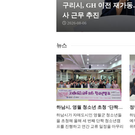
구리시, GH 이전 재가
24.4℃
충주
사 근무 추진
25.5℃
서산
2026-08-06
23.4℃
울진
25.2℃
청주
27.2℃
대전
뉴스
24.5℃
추풍령
25.3℃
안동
24.1℃
상주
25.7℃
포항
27.3℃
군산
26.3℃
대구
26.9℃
전주
경기도교육청평생학습관, 가족 북아트로 광복절 의미 되새긴다
하남시, 영월 청소년 초청 ‘단짝캠프’ 마무리
25.8℃
울산
육청평생학습관이 제81주년
하남시가 자매도시인 영월군 청소년들
하
 앞두고 초등학생과 학부모가
을 초청해 올해 세 번째 단짝 청소년캠
예
28.5℃
창원
운동의 의미를 배우는 가족 참
프를 진행하고 연간 교류 일정을 마무리
위
교육 프로그램을 운영한다. 평
했다. 시는 8월 5일부터 6일까지 하남시
에
28.0℃
광주