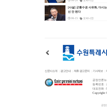
06-20
오피니언
화재 발생 시 대응 요령을 점검했다. 황
에
표와 시상식이 진행됐다. 하남시는 참가
이
능 스포츠”라고 했다. 이울러 “어린 꿈나
활
27.7℃
의령군
규돈 팔달구청장은 “화재는 초기 대응이
[사설] 군통수권 사유화, 다시
생
자들이 활동 과정에서 느낀 점을 공유하
입
무들의 진지한 눈빛과 어르신들의 연륜
록
선 안 된다
무엇보다 중요한 만큼, 반복적인 훈련을
규
고 향후 교류를 이어가기로 하며 일정을
한
이 묻어나는 한 수가 어우러진 이번 대회
택
26.5℃
함양군
통해 대응 능력을 몸소 익히는 것이 중요
현
마쳤다고 설명했다. 이현재 하남시장은
생
가 구민 화합의 밑거름이 되기를 바란
김
06-15
오피니언
28.2℃
하다”며 “앞으로도 체계적인 소방 교육
광양시
깨
“이번 교류가 두 지역 청소년들이 서로
장
다”며 “앞으로 남은 구청장배 대회도 구
번
과 훈련을 지속해 소중한 인명과 재산을
밝
를 이해하고 함께 성장하는 계기가 됐기
다
민들이 안전하고 즐겁게 참여할 수 있도
있
29.1℃
진도군
보호하고 안전한 청사 환경을 만드는 데
서
를 바란다”며 “하남시와 영월군을 대표
책
록 최선을 다해 지원하겠다”고 강조했
일
최선을 다하겠다”고 말했다. &lt;팔달구
이
하는 청소년 교류 프로그램으로 더욱 내
24.6℃
정
다. &lt;2026 팔달구청장배 생활체육 바
봉화
문
공무원 등이 소방훈련을 진행하고 있다.
습
실 있게 발전시키겠다”고 말했다.
제
둑대회 현장. (사진=팔달구)&gt; 수원시
화
22.3℃
영주
(사진=팔달구)&gt; &nbsp; 수원시 팔달
달
&nbsp;
럼
팔달구가 숙지공원 다목적체육관에서
표
구가 청사 화재 상황에 대비한 소방훈련
투
지
생활체육 바둑대회를 개최했다. 팔달구
한
22.1℃
문경
을 실시했다. 팔달구는 지난달 30일 구청
팔
정
는 지난 27일 구민들의 여가 선용과 두뇌
이
24.2℃
청송군
후문에서 직원과 구청 내 시립어린이집
일
가
스포츠 활성화를 위해 ‘2026년 팔달구청
화
원생 등 200여 명이 참여한 가운데 ‘2026
함
한
장배 생활체육 바둑대회’를 진행했다.
섭
24.2℃
영덕
년 상반기 소방 자체 합동훈련’을 진행했
&
담
&nbsp; 이번 대회는 팔달구가 주최하고
이
다고 4일 밝혔다. &nbsp; 이번 훈련은
25.5℃
“
신문사소개
의성
광고안내
제휴·광고문의
기사제보
밀
수원시바둑협회가 주관했다. 올해 팔달
년
「공공기관의 소방안전 관리에 관한 규
적
도
구청장배 체육대회 9개 종목 가운데 족
카
25.8℃
구미
정」에 따른 법정 의무 훈련으로 마련됐
발
공정언론뉴
어
구, 게이트볼에 이어 세 번째 순서로 치
개
다. 청사 내 화재 발생 시 신속한 대응 체
등록번호 : 경
유
편
러졌다. &nbsp; 경기는 유소년부와 성인
25.3℃
경
영천
대표전화 : 03
계를 점검하고 인명·재산 피해를 줄이는
대
훈
부로 나뉘어 진행됐다. 유소년부에는 바
고
24.9℃
경주시
Copyright ©
데 목적을 뒀다. &nbsp; 훈련은 실제 화
접
도
둑 꿈나무들이 출전했고, 성인부에는 오
께
재 상황을 가정한 체험형 방식으로 진행
참
다.
랜 구력을 갖춘 동호인들이 참가해 그동
이
26.6℃
거창
됐다. 참가자들은 화재 경보에 따른 대피
품
안 갈고닦은 실력을 겨뤘다. &nbsp; 대회
과
공정언
27.2℃
합천