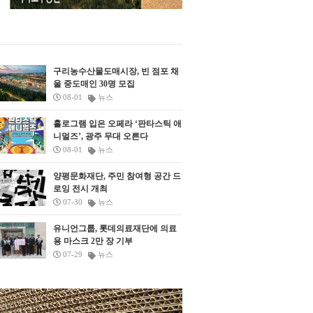
‘시민 공감 로드체킹’ 세 번째 일정으로
서 회장으로 호선돼 지방의회법
공원 일원을 점검하고 수택주공아파트
전국 지방의회의 연대 강화를 
관
주민들의 우려를 들은 뒤 기존 공영주차
는 구상을 밝혔다. 경기도의회 
망
장 활용과 녹지공간 확대 방안을 검토하
전국 시도의회를 대표하는 협의
도록 했다. 이번 현장 점검은 민선 9기
맡은 것은 2018년 이후 8년 만이
구리농수산물도매시장, 빈 점포 채
장
출범을 맞아 시민 의견을 시정에 반영하
국 최대 규모의 광역의회인 경
울 중도매인 30명 모집
기 위해 추진됐다. 신 시장은 관리사무
가 협의회를 이끌면서 지방의회
08-01
뉴스
소 건립 예정부지와 이벤트광장 조성 예
과 독립성 강화를 위한 공동 대
정지를 둘러보며 시설 배치와 주변 주거
힘이 실릴 전망이다. 남 의장은 
홀로그램 입은 오페라 ‘판타스틱 애
지역에 미칠 영향을 살폈다. 현장에는
운영의 핵심 과제로 지방의회법
니멀즈’, 광주 무대 오른다
수택주공아파트 비상대책위원회 회원
전국 지방의회 간 연대 강화, 교
08-01
뉴스
들이 참석해 공원 내 시설물 건립에 따
교류 확대를 제시했다. 최우선 
른 불편과 우려를 전달했다. 신 시장은
지방의회의 실질적인 독립성과 
양평문화재단, 주민 참여형 공간 드
주민 의견을 청취하고 시설 신축을 전제
을 뒷받침할 지방의회법 제정이다
로잉 전시 개최
로 한 기존 계획을 다시 검토할 필요가
의회의 조직권과 예산권, 정책지
07-30
뉴스
있다고 판단했다. 신 시장은 공원 안에
등을 법률에 담을 수 있도록 전국
관리사무소와 경로당을 새로 짓는 대신
의회의 역량을 모으고 국회와 정
유니언그룹, 롯데의료재단에 의료
생
기존 공영주차장 시설을 활용해 관리 공
대로 설득을 이어갈 방침이다. 
용 마스크 2만 장 기부
를
간을 확보하는 방안을 살펴보라고 주문
정당을 넘어서는 광역의회 협력
07-29
뉴스
했다. 당초 시설 건립이 예정됐던 부지
강화한다. 협의회 중심의 공조를
쿠
는 녹지공간으로 조성하는 방안도 함께
기초의회로 확대해 자치분권과 
검토하도록 했다. 이벤트광장 역시 위치
회 권한 강화를 위한 공동 대응 
와 규모, 이용 방식 등을 포함해 주민 생
마련한다는 계획이다. 의원과 
활환경에 미칠 영향을 다시 살필 방침이
처 직원의 정책 역량을 높이기 위