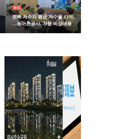
뉴스
전북 저수지 평균 저수율 42%
…농어촌공사, 가뭄 비상대응
신동화 구리시장, 검배근린공원 시설계획 원점 재검토
신동화 구리시장이 검배근린공원 조성
남종섭 경기도의회 의장이 세종
계
현장을 찾아 관리사무소·경로당 건립과
대한민국시도의회의장협의회 제
이벤트광장 조성 계획을 원점에서 재검
전반기 회장으로 선출됐다. 남 
,
토하라고 지시했다. 신 시장은 지난 5일
지난 5일 열린 협의회 2026년 