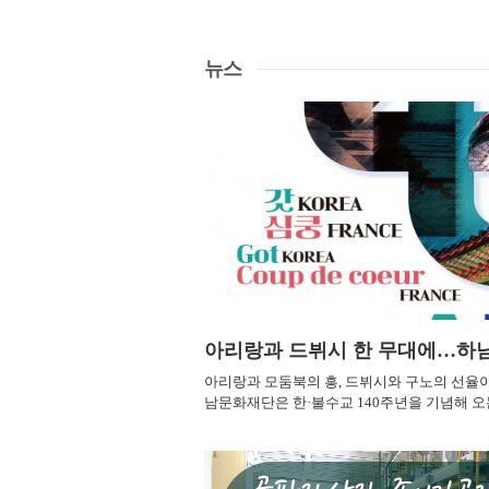
 오는 12일 제1강의실에서
일원에서 청소년과 관계자 60여 명이
시
28.0℃
부산
 역사와 친해지기’를 진행하
참여한 가운데 공동체 활동과 지역 체험
9
 가족들이 펼침책을 만들며 독
프로그램을 운영했다. ‘단짝 청소년캠
환
28.0℃
통영
뉴스
의 삶과 광복의 역사적 의미
프’는 하남시덕풍청소년문화의집이 주
다
28.9℃
목포
도록 할 예정이다. 참가자들은
관하는 자매도시 청소년 교류사업이다.
장
양의 사각 펼침책을 직접 제작
하남시와 영월군은 2019년 자매결연을
공
28.4℃
여수
을 완성하는 과정에서 다양한
체결한 뒤 코로나19 기간에도 비대면
의
27.4℃
과 독립운동가들의 활동을 초
방식으로 교류를 이어왔다. 두 도시는
흑산도
공
눈높이에 맞춰 배우게 된다.
2022년부터 청소년들이 상대 지역을 직
구
28.5℃
완도
 역사적 사실을 듣는 데 그치
접 방문하는 대면 캠프를 매년 운영하고
속
학생들이 독립운동가의 선택과
있다. 참가자들이 지역의 생활환경과 주
다
0.0℃
고창
자신의 관점에서 생각해보도록
요 시설을 살펴보고 공동체 활동을 통해
배
27.5℃
순천
 학부모도 제작과 학습 과정에
관계를 이어가는 방식이다. 올해 첫 일
동
해 가족 간 역사 대화를 이어
정은 지난 6월 5일부터 6일까지 영월에
하
홍성(예)
도록 했다. 마지막에는 ‘내가 독
서 진행된 단짝가족캠프였다. 두 지역
라
25.4℃
23.5℃
였다면 어떤 방법으로 나라를
청소년을 포함한 14가족이 참여해 가족
영
했을까’를 주제로 참가자들이
단위 공동체 프로그램을 진행하고 참가
로
28.4℃
제주
각을 발표한다. 독립운동가들
자 간 교류 기반을 마련했다. 하남 청소
현
아리랑과 모둠북의 흥, 드뷔시와 구노의 선율이
 시대적 상황과 선택을 돌아보
년들은 7월 23일부터 25일까지 열린 2
29.2℃
개
고산
남문화재단은 한·불수교 140주년을 기념해 오
동의 의미를 되새기는 시간이
차 캠프에서 영월을 방문했다. 청령포와
장
27.2℃
성산
관 대극장에서 한국 전통예술과 프랑스 클래식
영신 경기도교육청평생학습관장
덕포5일장을 둘러보고 동강 래프팅과
와
KOREA 심쿵 FRANCE ART FESTIVAL’을
절을 앞두고 학생과 학부모가
지역 체험 프로그램에 참여했다. 이번 3
차
28.9℃
서귀포
이 이어온 문화교류의 의미를 되새기고, 서로 
운동의 의미를 배우고 역사적
차 캠프에서는 영월 청소년들이 하남을
토
25.9℃
진주
다움을 한자리에서 경험할 수 있도록 기획한 
새기는 시간이 되길 바란
찾았다. 참가자들은 팀별 공동체 활동을
에