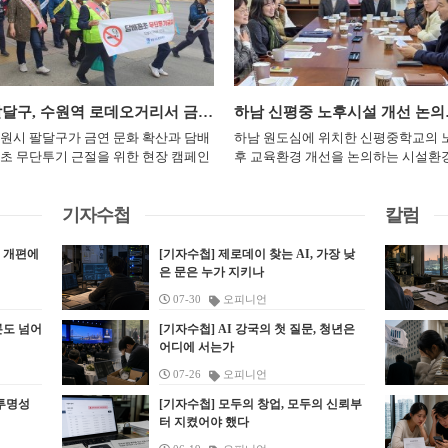
도록 기획한 국제교류형
 이용 불편 해소를 위해 현장 의견 수
계가 현장에서 제대로 작동하는지 확인
과 김희숙 제일타카㈜ 대표, 김한섭·노
하고, 아동에게 안정적인 돌봄서비스
 담은 1부 ‘갓
과 개선 방안 마련에 나섰다. &nbsp;
했다고 밝혔다.&nbsp; &nbsp; 또한 현
일·김춘섭 광주문화원 부원장 등이 참
제공하기 위해 추진된다. 장안구는 보
부 ‘심쿵 France’로 나
 의장은 8월 3일 오전 하남시 보훈회
장 근무자들에게는 이용객 안전을 위한
했다. 제일타카㈜는 1983년 설립된 광
복지부 지역아동센터 평가 기준을 바
한국창작발레와 전통무용, 가
에서 보훈단체협의회 소속 9개 단체
지속적인 시설 점검을 당부했다.&nbsp;
시 소재 기업이다. 에어타카 국산화를
으로 센터별 운영 전반을 살필 계획이
장단과 몸짓에 현대적인 무
장단과 간담회를 갖고 주차 환경과 단
이천시는 올해 이섭대천공원과 마장근
도하며 기술개발과 품질 개선을 통해
점검 분야는 시설 운영관리, 종사자 관
준다. &nbsp; 2부에
 운영 지원 방안을 논의했다. &nbsp;
린공원, 햇살누리어린이공원, 부악근린
장해 왔고, 현재 글로벌 경쟁력 강화를
리, 종사자 복지, 아동 관리, 회계관리,
팔달구, 수원역 로데오거리서 금연·담배꽁초 무단투기 근절 캠페인
하남 신평중 노
들의 작품을 성악과 피아
훈단체 관계자들은 보훈회관 주차장
공원 등 4곳에서 물놀이장을 운영하고
표로 사업 기반을 넓히고 있다. 김희숙
영관리 등 6개 분야다. 세부 항목은 모
, 하프의 앙상블도 더해
원시 팔달구가 금연 문화 확산과 담배
하남 원도심에 위치한 신평중학교의 
입구의 구조적 불편과 협소한 주차공
있다. 각 물놀이장에는 안전관리요원을
표는 기업 활동과 함께 지역사회 나눔
20개로, 센터 운영 절차와 회계 처리, 
정이다. &nbsp; 하남
초 무단투기 근절을 위한 현장 캠페인
후 교육환경 개선을 논의하는 시설환
 문제를 제기했다. 인근 공영주차장의
배치하고 수질검사와 시설물 점검을 정
동도 이어오고 있다. 이번 광주문화원
동 관리 실태 등을 종합적으로 확인한
Ville d’Avray’ 무대로
 나섰다. 팔달구는 지난 17일 수원역
개선 설명회 및 간담회가 신평중학교 
용과 관리 방식을 개선하고 국가유공
기적으로 실시한다. &nbsp; 시는 물놀
부 외에도 소외계층과 형편이 어려운
점검 결과 경미한 위반 사항은 시정조
스 현지 관객에게 소개하
데오거리 일대에서 팔달구 보건소, 팔
장실에서 진행됐다. 14일간담회에는 
 전용 주차구역을 확대해 달라는 요구
이 시설의 이상 여부를 수시로 확인하
생들을 위한 장학금 후원을 지속해 왔
와 행정지도를 통해 개선을 유도한다.
기자수첩
칼럼
다. &nbsp; 총연출과
경찰서와 함께 합동 캠페인을 실시했
성수 경기도의원과 유영삼 하남교육
 전달했다. &nbsp; 국가유공자에 대
응급환자 발생에 대비한 비상연락체계
. 김 대표는 광주문화원 부원장으로 활
대한 위반 사항이 확인될 경우에는 관
지안 예술감독과 김나래
고 밝혔다. 이날 참가자들은 “금연 실
원센터장, 고인자 신평중학교 교장, 
 일상 속 예우를 강화해야 한다는 의
도 유지하고 있다. 비나 태풍 등 기상 여
하며 지역 문화 발전에도 참여하고 있
규정에 따라 행정처분이나 보조금 환
무용, 사물놀이 등 여러
”, “담배꽁초는 쓰레기통에” 등의 문
·행정실장, 학교운영위원 및 학부모회
도 나왔다. 참석자들은 각종 행사에서
건이 악화되거나 수질오염을 비롯한 안
법 개편에
. 광주시 장애인체육회 부회장 등을 맡
[기자수첩] 제로데이 찾는 AI, 가장 낮
등 후속 조치를 진행할 방침이다. 장
p; 하남문화재단 관계자
가 적힌 피켓을 들고 팔달구 보건소에
원진이 참석해 학교 시설 현황을 공유
공자를 배려하는 기준을 마련하고, 고
은 문은 누가 지키나
전 문제가 발생하면 운영을 일시 중단
 지역사회 활동에도 힘을 보태 왔다.
에는 현재 지역아동센터 15곳이 운영
 한자리에서 만날 수 있는
 출발해 수원역까지 거리 행진을 이어
고 향후 개선 방향을 논의했다. 신평
자와 거동이 불편한 이용자가 보훈회
다. &nbsp; 수질관리를 위해 정기 검사
주문화원은 이번 기부가 지역 문화 보
고 있으며, 484명의 아동이 이용하고 
07-30
오피니언
 문화예술 교류가 프랑스
다. 유동 인구가 많은 수원역 로데오거
교는 2006년 3월 개교 이후 20년이 
을 안전하게 방문할 수 있는 환경을
와 시설 청소도 병행한다. 이용객에게
과 문화복지 확대를 위한 민간 참여 사
다. 이용 대상은 만 18세 미만의 취학·
제공하고 K-문화예술의
 일대에서 진행된 이번 캠페인은 시민
한 원도심 학교로, 현재 25학급(특수
론도 넘어
성해 달라고 요청했다. &nbsp; 보훈
[기자수첩] AI 강국의 첫 질문, 청년은
물놀이용 복장과 아쿠아슈즈 착용, 음
라는 점에 의미를 두고 있다. 문화원은
취학 아동으로, 센터에서는 기초학습
다. &nbsp; 공연에
 직접 소통하는 방식으로 이뤄졌다. 참
급 포함)과 700여 명의 학생이 재학 
어디에 서는가
체의 안정적인 운영을 위한 재정·행
물 반입 금지, 안전요원 안내 준수 등 기
부 취지를 살려 광주문화 선양과 시민
급식 등 돌봄서비스를 제공한다. 유순
 확인할 수 있다.
자들은 시민들에게 금연 홍보 기념품
다. 학교 측은 화장실과 냉·난방기 개
 지원도 주요 의제로 다뤄졌다. 회장
본 이용수칙을 알리고 있다. &nbsp; 성
화 향유 기반 확대에 힘쓸 계획이다.
장안구 가정복지과장은 “이번 정기 
07-26
오피니언
 전달하며 금연의 필요성과 담배꽁초
은 완료됐지만 운동장과 교실 내부, 
 관계자 활동수당, 현충탑 관리운영
수석 시장은 “아이들과 가족들이 많이
상택 광주문화원장은 “광주문화 선양
점검을 통해 지역아동센터 운영의 투
단투기 금지의 중요성을 알렸다. 캠페
문 및 창호 등 주요 시설은 개교 당시 
 투명성
[기자수첩] 모두의 창업, 모두의 신뢰부
, 보훈회관 직원 처우 개선 등이 건의
찾는 물놀이장은 무엇보다 안전이 중요
 위해 아낌없는 관심과 지원을 보내주
성과 적정성을 확인하고, 아이들에게 
에 참여한 한 관계자는 “현장에서 시
터 지켰어야 했다
준에서 크게 달라지지 않았다고 설명
항에 포함됐다. &nbsp; 정 의장은 보
하다”며 “작은 위험요소도 사전에 제거
서 감사드린다”며 “앞으로도 모든 시
전하고 신뢰받는 돌봄 공간으로 운영
들과 눈을 맞추고 직접 소통하는 과정
다. 김성수 도의원은 “교육 예산은 현
회관 이용자 상당수가 고령자와 거동
하고 철저한 시설 점검과 수질관리를 
이 문화복지의 혜택을 누리고, 희망과
수 있도록 현장 중심의 점검을 강화하