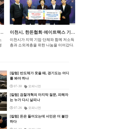
민 공감 로드체킹’ 세 번째 일정으로 공
대 전반기 회장으로 선출되고 인
를
하산 중 길을 잃어 방향을 알 수 없다”는
원 일원을 점검하고 수택주공아파트 주
을 전하고 있다. (사진=경기도의회
건
신고가 접수됐다. 당시 현장은 일몰 시간
민들의 우려를 들은 뒤 기존 공영주차장
&nbsp; 남종섭 경기도의회 의장
탕
과 겹치며 빠르게 어두워지고 있었고, 기
활용과 녹지공간 확대 방안을 검토하도
시에서 대한민국시도의회의장
다.
온 하강에 따른 저체온증 등 2차 피해가
록 했다. &nbsp; 이번 현장 점검은 민선
제20대 전반기 회장으로 선출됐
우려되는 상황이었다. 신고를 받은 하남
9기 출범을 맞아 시민 의견을 시정에 반
&nbsp; 남 의장은 지난 5일 열
 운
소방서 구조대원들은 즉시 현장으로 출
후시설 개선 논의…도의원·교육지원청·학부모 “우선순위부터 점검”
이천시, 한돈협회·에이트랙스 기부로 취약계층에 돈육·과채주스 전달
영하기 위해 추진됐다. 신 시장은 관리
2026년 정기회에서 회장으로 호
두
동했다. 대원들은 A씨의 스마트폰 GPS
노
이천시가 지역 기업·단체와 함께 저소득
사무소 건립 예정부지와 이벤트광장 조
방의회법 제정과 전국 지방의회
아
위치 정보와 등산로 주변 국가지점번호
경
층과 소외계층을 위한 나눔을 이어갔다.
성 예정지를 둘러보며 시설 배치와 주변
강화를 이끌겠다는 구상을 밝혔다
다.
판을 토대로 수색 범위를 좁혀 나갔다.
교
시는 13일 시청에서 (사)대한한돈협회
주거지역에 미칠 영향을 살폈다.
&nbsp; 경기도의회 의장이 전국
치
수색은 야간 산악 구조 상황으로 이어졌
김
이천지부와 ㈜에이트랙스 애프앤비의
고
&nbsp; 현장에는 수택주공아파트 비상
회를 대표하는 협의회장을 맡은
 중
다. 구조대원들은 산악구조 장비를 휴대
지
기탁식을 열고 이웃사랑 실천에 동참했
대책위원회 회원들이 참석해 공원 내 시
2018년 이후 8년 만이다. 전국 
련
한 채 등산로 주변과 계곡 방향을 확인했
교감
다고 밝혔다. (사)대한한돈협회 이천지
설물 건립에 따른 불편과 우려를 전달했
모의 광역의회인 경기도의회가 
수
고, 수색 시작 60분 만에 등산로를 벗어
 임
부는 이번 기탁을 통해 총 2,426kg, 1,600
다. 신 시장은 주민 의견을 청취하고 시
를 이끌면서 지방의회의 권한과
안구
난 검단산 자락 계곡 인근에서 A씨를 발
[칼럼] 반도체가 웃을 때, 경기도는 어디
하
만 원 상당의 돈육을 전달했다. 이 가운
한
설 신축을 전제로 한 기존 계획을 다시
를 봐야 하나
강화를 위한 공동 대응에도 힘이
되
견했다. 발견 당시 A씨는 길을 잃은 데
중학
데 1회분 1.5kg씩 진공포장된 161세트
검토할 필요가 있다고 판단했다.
전망이다. &nbsp; 남 의장은 협
있
따른 불안감을 호소한 것으로 전해졌다.
07-30
오피니언
경과
(총 242kg)는 관내 저소득층 가정에 지원
는
&nbsp; 신 시장은 공원 안에 관리사무
영의 핵심 과제로 지방의회법 제
미
구조대원들은 현장에서 건강 상태를 확
학
될 예정이다. 엄진용 수석부지부장은
식
소와 경로당을 새로 짓는 대신 기존 공
[칼럼] 검찰개혁의 마지막 질문, 피해자
국 지방의회 간 연대 강화, 교육·
과
인한 뒤 보온 조치와 음수 제공 등 응급
중이
“우리 이웃들이 따뜻한 한 끼로 힘을 낼
는 누가 다시 살피나
영주차장 시설을 활용해 관리 공간을 확
류 확대를 제시했다. &nbsp; 최
근
처치를 실시하고, A씨를 안전하게 하산
선
수 있길 바라는 마음으로 준비했다”며
보하는 방안을 살펴보라고 주문했다. 당
제는 지방의회의 실질적인 독립
지도
시켰다. 다행히 A씨는 건강에 큰 이상이
07-26
오피니언
출입
“앞으로도 지역사회와 함께하는 나눔 활
초 시설 건립이 예정됐던 부지는 녹지공
문성을 뒷받침할 지방의회법 제
명
없는 것으로 확인됐다. 하남소방서는 산
수
동을 이어가겠다”고 말했다. 이어 ㈜에
[칼럼] 돈은 들어오는데 서민은 더 불안
간으로 조성하는 방안도 함께 검토하도
지방의회의 조직권과 예산권, 
안
행 중 길을 잃었을 경우 무리하게 이동하
했
이트랙스 애프앤비는 1,500만 원 상당의
하다
록 했다. &nbsp; 이벤트광장 역시 위치
체계 등을 법률에 담을 수 있도록
될
지 말고 현재 위치를 확인한 뒤 119에 신
장
유니프 과채주스 288박스(총 6,912팩)를
통
와 규모, 이용 방식 등을 포함해 주민 생
시도의회의 역량을 모으고 국회
겠
고해야 한다고 당부했다. 조천묵 하남소