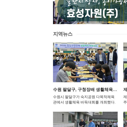
공연은 한국의 전통과 흥을 담은 1부 ‘갓 KOR
가족이 함께 배우고 성장할 수
진행하고 하남유니온타워 견학과 하남
하
22.6℃
강화
적 감성을 풀어낸 2부 ‘심쿵 France’로 나뉜
 프로그램을 지속해서 운영하
스타필드 스포츠 체험에 참여했다. 캠프
살
해 한국창작발레와 전통무용, 가곡, 모둠북, 판
24.3℃
양평
말했다. 경기도교육청평생학습
마지막에는 올해 세 차례의 교류활동을
과
술의 장단과 몸짓에 현대적인 무대 표현을 더
1주년 광복절을 앞두고 초등학
돌아보는 소감 발표와 시상식이 진행됐
정
22.9℃
이천
면모를 보여준다. 2부에서는 드뷔시와 구노, 
모가 함께 독립운동의 의미를
다. 하남시는 참가자들이 활동 과정에서
제
들의 작품을 성악과 피아노, 창작발레로 재해
족 참여형 역사교육 프로그램
느낀 점을 공유하고 향후 교류를 이어가
럼
20.8℃
인제
지역뉴스
린, 하프의 앙상블도 더해져 프랑스 클래식 음
. &nbsp; 평생학습관은 오
기로 하며 일정을 마쳤다고 설명했다.
지
22.1℃
홍천
할 예정이다. 하남에서 시작된 공연은 오는 28일 프
 제1강의실에서 ‘북아트로 역사
이현재 하남시장은 “이번 교류가 두 지
의
Ville d’Avray’ 무대로 이어진다. 한국에서
기’를 진행하고, 참가 가족들
역 청소년들이 서로를 이해하고 함께 성
자
18.8℃
태백
현지 관객에게 소개하며 양국 문화예술 교류의
을 만들며 독립운동가들의 삶
장하는 계기가 됐기를 바란다”며 “하남
를
21.3℃
정선군
이다. 총연출과 제작은 허성재 아트필드 대표
 역사적 의미를 살펴보도록 할
시와 영월군을 대표하는 청소년 교류 프
제
감독과 김나래 기획자가 참여했다. 성악과 창작
 &nbsp; 참가자들은 태극기
로그램으로 더욱 내실 있게 발전시키겠
해
22.2℃
제천
물놀이 등 여러 분야의 예술가들이 함께 무대
각 펼침책을 직접 제작한다.
다”고 말했다. &lt;지난 5일, 하남덕풍청
하
관계자는 “한국의 전통예술과 프랑스 클래식 
23.3℃
하는 과정에서 다양한 독립운
소년문화의집에서 하남시를 방문한 영
보은
환
수 있는 특별한 공연을 마련했다”며 “하남에
립운동가들의 활동을 초등학생
월군 청소년들의 환영식이 진행됐다.
리
24.5℃
천안
프랑스까지 이어져 시민들에게 새로운 예술 경
 맞춰 배우게 된다. &nbsp;
(사진=하남시)&gt; &nbsp; 하남시가 자
시
수원 팔달구, 구청장배 생활체육 바둑대회 개최
술의 매력을 널리 알리는 계기가 되길 기대한다
 역사적 사실을 듣는 데 그치
매도시인 영월군 청소년들을 초청해 올
통
27.7℃
보령
자세한 내용은 하남문화재단 홈페이지에서 확인할 
학생들이 독립운동가의 선택과
해 세 번째 단짝 청소년캠프를 진행하고
정
수원시 팔달구가 숙지공원 다목적체육
제
25.1℃
부여
리랑과 모둠북의 흥, 드뷔시와 구노의 선율이 
자신의 관점에서 생각해보도록
연간 교류 일정을 마무리했다. 시는 8월
관
관에서 생활체육 바둑대회를 개최했다.
주
다.&nbsp;하남문화재단은 한·불수교 140주년
 학부모도 제작과 학습 과정에
5일부터 6일까지 하남시 일원에서 청소
등
팔달구는 지난 27일 구민들의 여가 선용
문
26.5℃
금산
문화예술회관 대극장에서 한국 전통예술과 프
해 가족 간 역사 대화를 이어
년과 관계자 60여 명이 참여한 가운데
개
과 두뇌 스포츠 활성화를 위해 ‘2026년
대
24.7℃
한 ‘갓 KOREA 심쿵 FRANCE ART FESTIVAL
록 했다. &nbsp; 마지막에는
공동체 활동과 지역 체험 프로그램을 운
시의
팔달구청장배 생활체육 바둑대회’를 진
위
공연은 양국이 이어온 문화교류의 의미를 되새
립운동가였다면 어떤 방법으로
영했다. ‘단짝 청소년캠프’는 하남시덕
의
행했다. 이번 대회는 팔달구가 주최하고
기
25.9℃
부안