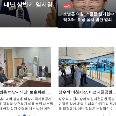
동…내년 상반기 임시청
뉴스
소병훈 의원, 스쿨존 선거현수
막 2.5m 이상 설치 법안 발의
정병용 하남시의장, 보훈회관 주차·운영 여건 개선 추진
성수석 이천시장, 이섭대천공원 물놀이장 안전점검 실시
남시의회 정병용 의장이 국가유공자
성수석 이천시장이 이섭대천공원 물놀
우 강화와 보훈회관 이용 불편 해소를
이장을 찾아 운영 실태와 안전관리 체
해 현장 의견 수렴과 개선 방안 마련
를 점검했다. 이번 점검은 본격적인 여
 나섰다. 정 의장은 8월 3일 오전 하남
름철을 맞아 수질관리와 응급상황 대응