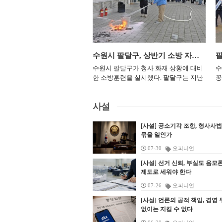
감성과 아름다움을 한자리에서 경험할 수 있
해 행동했을까’를 주제로 참
풍청소년문화의집이 주관하는 자매도
관
수원시바둑협회가 주관했다. 올해 팔달
장
융합 무대다. &nbsp; 공연은 한국의 전통과 흥을
각자의 생각을 발표한다. 독립
시 청소년 교류사업이다. 하남시와 영월
27.9℃
렴
구청장배 체육대회 9개 종목 가운데 족
임실
영
KOREA’와 프랑스 특유의 낭만적 감성을 풀어낸 2
 처했던 시대적 상황과 선택
군은 2019년 자매결연을 체결한 뒤 코
정
구, 게이트볼에 이어 세 번째 순서로 치
석
25.5℃
정읍
뉜다. &nbsp; 1부에서는 아리랑을 비롯해 
며 독립운동의 의미를 되새기
로나19 기간에도 비대면 방식으로 교류
관
러졌다. 경기는 유소년부와 성인부로 나
주
곡, 모둠북, 판굿 등을 선보인다. 전통예술의 
. &nbsp; 류영신 경기도교
를 이어왔다. 두 도시는 2022년부터 청
회
뉘어 진행됐다. 유소년부에는 바둑 꿈나
선
28.0℃
남원
대 표현을 더해 한국 문화의 다채로운 면모를 보여
학습관장은 “광복절을 앞두고
소년들이 상대 지역을 직접 방문하는 대
체
무들이 출전했고, 성인부에는 오랜 구력
성
수원시 팔달구, 상반기 소방 자체 합동훈련 실시
26.1℃
장수
서는 드뷔시와 구노, 들리브 등 프랑스 작곡가
부모가 함께 독립운동의 의미
면 캠프를 매년 운영하고 있다. 참가자
보
을 갖춘 동호인들이 참가해 그동안 갈고
목
노, 창작발레로 재해석한다. 피아노와 바이올린
수원시 팔달구가 청사 화재 상황에 대비
수
 역사적 가치를 되새기는 시간
들이 지역의 생활환경과 주요 시설을 살
출
닦은 실력을 겨뤘다. 대회에는 선수 100
대
25.3℃
고창군
져 프랑스 클래식 음악의 서정성과 낭만을 전할 예
한 소방훈련을 실시했다. 팔달구는 지난
꽁
바란다”며 “가족이 함께 배우고
펴보고 공동체 활동을 통해 관계를 이어
간
여 명이 출전했다. 참가자들은 반상 위에
활
에서 시작된 공연은 오는 28일 프랑스 ‘Château de 
달 30일 구청 후문에서 직원과 구청 내
24.7℃
에
영광군
 있는 교육 프로그램을 지속해
가는 방식이다. 올해 첫 일정은 지난 6월
이
서 수를 읽고 돌을 놓으며 집중력과 판단
기
이어진다. 한국에서 선보인 융합 공연을 프랑
시립어린이집 원생 등 200여 명이 참여
로
겠다”고 말했다.
5일부터 6일까지 영월에서 진행된 단짝
자
력을 겨뤘고, 현장에는 동호인과 선수 가
학
28.0℃
김해시
사설
며 양국 문화예술 교류의 접점을 넓힌다는 구상이
한 가운데 ‘2026년 상반기 소방 자체 합
달
가족캠프였다. 두 지역 청소년을 포함한
도
족 등 300여 명이 함께했다. 팔달구는 이
다
제작은 허성재 아트필드 대표가 맡았으며 김
동훈련’을 진행했다고 4일 밝혔다. 이번
다
14가족이 참여해 가족 단위 공동체 프
한
번 대회를 통해 세대가 함께 참여하는 생
27.8℃
동
순창군
기획자가 참여했다. 성악과 창작발레, 한국전통
훈련은 「공공기관의 소방안전 관리에
천
로그램을 진행하고 참가자 간 교류 기반
견
활체육 교류의 장을 마련했다. 바둑을 매
[사설] 공소기각 조항, 형사사
다
28.8℃
북창원
분야의 예술가들이 함께 무대를 꾸민다. &nbs
관한 규정」에 따른 법정 의무 훈련으로
구
을 마련했다. 하남 청소년들은 7월 23일
묶을 일인가
유
개로 유소년과 성인 동호인이 한자리에
아
는 “한국의 전통예술과 프랑스 클래식 예술을
마련됐다. 청사 내 화재 발생 시 신속한
서
부터 25일까지 열린 2차 캠프에서 영월
령
모이면서 지역 바둑 저변 확대에도 의미
광
27.7℃
양산시
07-30
오피니언
특별한 공연을 마련했다”며 “하남에서 시작된
대응 체계를 점검하고 인명·재산 피해를
갔
을 방문했다. 청령포와 덕포5일장을 둘
관
를 더했다. 오주영 수원시바둑협회장은
존
28.3℃
보성군
까지 이어져 시민들에게 새로운 예술 경험을 
줄이는 데 목적을 뒀다. 훈련은 실제 화
리
러보고 동강 래프팅과 지역 체험 프로그
[사설] 선거 신뢰, 부실도 음모
조
“유소년부터 성인까지 바둑을 사랑하는
례
매력을 널리 알리는 계기가 되길 기대한다”고 밝혔
재 상황을 가정한 체험형 방식으로 진행
과
제도로 세워야 한다
램에 참여했다. 이번 3차 캠프에서는 영
단
구민들이 한자리에 모여 기력을 겨룰 수
기
29.0℃
강진군
관한 자세한 내용은 하남문화재단 홈페이지에서
됐다. 참가자들은 화재 경보에 따른 대피
가
월 청소년들이 하남을 찾았다. 참가자들
정
있는 훌륭한 장을 마련해 준 팔달구에 감
문
07-26
오피니언
절차를 확인하고, 화재 유형별 소화기 사
을
28.6℃
은 팀별 공동체 활동을 진행하고 하남유
장흥
과
사드린다”며“앞으로도 팔달구 바둑 저
이
용법을 익혔다. 초기 진화 훈련도 함께
무
[사설] 언론의 공적 책임, 경영
니온타워 견학과 하남스타필드 스포츠
비
변 확대를 위해 노력하겠다”고 말했다.
을
29.0℃
해남
이뤄졌다. 옥내소화전 화재 경보 작동 방
없이는 지킬 수 없다
인
체험에 참여했다. 캠프 마지막에는 올해
사
황규돈 팔달구청장은 “바둑은 세대를 뛰
셔
법과 관창 사용법 등을 실습하며 청사 내
민
세 차례의 교류활동을 돌아보는 소감 발
훈
어넘어 누구나 즐길 수 있는 매력적인 지
민
29.1℃
고흥