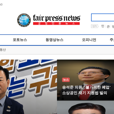
50
|
|
민
관
포토뉴스
동영상뉴스
오피니언
주
동산
뉴스
송석준 의원, ‘불가피한 폐업’
소상공인 재기 지원법 발의