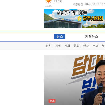
21.3℃
2026.08.07 07:
철원
최종편집 :
22.3℃
동두천
21.3℃
파주
17.1℃
대관령
22.4℃
춘천
뉴스
지역뉴스
25.4℃
백령도
정치
경제
사회
문화
인사
부고
부
21.9℃
북강릉
22.2℃
강릉
22.6℃
동해
25.0℃
서울
26.2℃
인천
23.6℃
원주
25.6℃
울릉도
25.4℃
수원
뉴스
23.6℃
영월