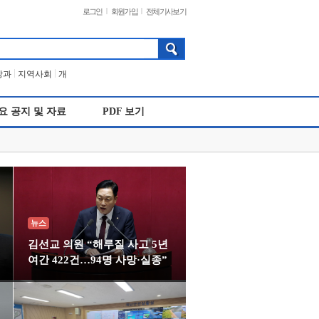
|
|
로그인
회원가입
전체기사보기
|
|
방과
지역사회
개
요 공지 및 자료
PDF 보기
뉴스
김선교 의원 “해루질 사고 5년
여간 422건…94명 사망·실종”