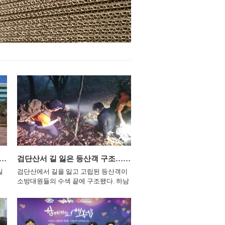
안
다. 구리시는 관련 부서 검토를 거쳐 공
육·연수 프로그램도 확대한다. 전
원 조성계획의 조정 가능성을 확인할 예
방의회의 우수 의정 사례와 정책
질
정이다. 신 시장은 사업 추진에 앞서 주
공유해 각 지역의 의정활동에 활
민설명회를 개최하고 공원 인근 주민들
있도록 교류체계를 정비할 예정이
의 의견을 충분히 수렴하라고 강조했다.
의장은 회장 선출 직후 전국 시
수렴된 의견은 설계에 반영해 주민 불편
의장들과 지방의회법의 조속한 
을 줄이고 공원의 휴식 기능을 높이겠다
촉구하는 피켓 퍼포먼스에 참여했
는 계획이다. 신동화 시장은 “책상 위 도
기도의회의 제안으로 마련된 행
면보다 주민들이 걷고 생활하는 현장에
참석자들은 ‘국민이 주도하는 
더 정확한 해답이 있다”며 “현장에서 확
권’, ‘지방의회법 제정, 지방분권
인한 주민들의 우려와 대안을 꼼꼼히 살
등의 문구를 들고 공동 대응 의지
펴 공원 조성계획에 신속히 반영하겠
혔다. 남 의장은 “경기도가 보유
다”고 말했다. 한편 구리시는 시민 공감
과 정부·국회와의 협력 기반을 전
로드체킹을 이어가며 주요 사업 현장과
역의회의 공동 자산으로 활용하
민원 발생 지역을 직접 점검하고, 주민
“지방의회의 요구가 제도 변화로
관
의견을 사업계획과 행정 절차에 반영할
질 때까지 끈기 있게 설명하고 
장안구, 지역아동센터 15곳 정기 지도점검
검단산서 길 잃은 등산객 구조…하남소방서 야간 수색
방침이다. &lt;신동화 구리시장이 검배
다”고 말했다. 이어 “협의회의 
근린공원 조성 현장을 점검하고 있다.
머물지 않고 전국 기초의회까지
실
검단산에서 길을 잃고 고립된 등산객이
(사진=구리시)&gt; &nbsp; 신동화 구리
는 연대의 틀을 만들겠다”며 “
소방대원들의 수색 끝에 구조됐다. 하남
시장이 검배근린공원 조성 현장을 찾아
가 더 큰 권한과 그에 걸맞은 책
곳
소방서는 지난 4일 오후 6시께 하남시 배
관리사무소·경로당 건립과 이벤트광장
께 세워갈 수 있도록 앞장서겠다
을
알미동 검단산 자락에서 하산 중 길을 잃
조성 계획을 원점에서 재검토하라고 지
붙였다. &lt;남종섭 경기도의회
아
은 등산객 A씨를 안전하게 구조했다고
체
시했다. &nbsp; 신 시장은 지난 5일 ‘시
'대한민국시도의회의장협회의회' 
인
밝혔다. 소방서에 따르면 이날 “검단산