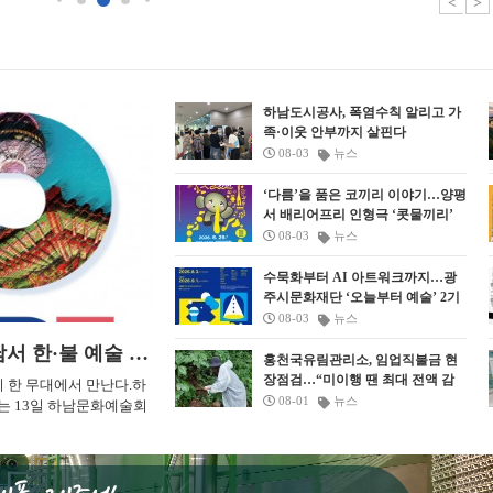
<
>
 보훈회관에서 보훈단체협의회 소속
시설물 상태와 이용객 편의시설 전반을
개 단체 회장단과 간담회를 갖고 주차
확인하기 위해 진행됐다. 성 시장은 물
경과 단체 운영 지원 방안을 논의했
놀이장 운영 상황을 살피고 전문 안전
. 보훈단체 관계자들은 보훈회관 주차
리요원의 배치와 근무 실태, 비상연락
 출입구의 구조적 불편과 협소한 주차
과 응급구호체계가 현장에서 제대로 작
하남도시공사, 폭염수칙 알리고 가
간 문제를 제기했다. 인근 공영주차장
동하는지 확인했다고 밝혔다. 또한 현
족·이웃 안부까지 살핀다
 이용과 관리 방식을 개선하고 국가유
근무자들에게는 이용객 안전을 위한 지
08-03
뉴스
자 전용 주차구역을 확대해 달라는 요
속적인 시설 점검을 당부했다.이천시는
도 전달했다. 국가유공자에 대한 일상
올해 이섭대천공원과 마장근린공원, 햇
‘다름’을 품은 코끼리 이야기…양평
 예우를 강화해야 한다는 의견도 나왔
살누리어린이공원, 부악근린공원 등 4
서 배리어프리 인형극 ‘콧물끼리’
. 참석자들은 각종 행사에서 유공자를
곳에서 물놀이장을 운영하고 있다. 각
08-03
뉴스
려하는 기준을 마련하고, 고령자와 거
물놀이장에는 안전관리요원을 배치하
이 불편한 이용자가 보훈회관을 안전
고 수질검사와 시설물 점검을 정기적으
수묵화부터 AI 아트워크까지…광
게 방문할 수 있는 환경을 조성해 달
로 실시한다. 시는 물놀이 시설의 이상
주시문화재단 ‘오늘부터 예술’ 2기
고 요청했다. 보훈단체의 안정적인 운
여부를 수시로 확인하고 응급환자 발생
08-03
뉴스
을 위한 재정·행정 지원도 주요 의제
에 대비한 비상연락체계도 유지하고 있
 다뤄졌다. 회장과 관계자 활동수당,
다. 비나 태풍 등 기상 여건이 악화되거
아리랑과 드뷔시 한 무대에…하남서 한·불 예술 교류
홍천국유림관리소, 임업직불금 현
충탑 관리운영비, 보훈회관 직원 처우
나 수질오염을 비롯한 안전 문제가 발
장점검…“미이행 땐 최대 전액 감
 한 무대에서 만난다.하
선 등이 건의사항에 포함됐다. 정 의
하면 운영을 일시 중단한다. 수질관리
액”
08-01
뉴스
는 13일 하남문화예술회
은 보훈회관 이용자 상당수가 고령자
위해 정기 검사와 시설 청소도 병행한
 음악을 결합한 ‘갓
 거동이 불편한 국가유공자인 만큼 주
다. 이용객에게는 물놀이용 복장과 아
 개최한다. 이번 공연은 양국
장 출입구와 주차공간 개선을 우선 검
아슈즈 착용, 음식물 반입 금지, 안전요
다른 예술적 감성과 아름
해야 한다고 밝혔다. 현재 이용 과정
원 안내 준수 등 기본 이용수칙을 알리
국제교류형 융합 무대다.
서 발생하는 불편을 관계부서에 전달
고 있다. 성수석 시장은 “아이들과 가족